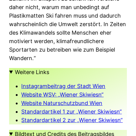
daher nicht, warum man unbedingt auf
Plastikmatten Ski fahren muss und dadurch
wahrscheinlich die Umwelt zerstört. In Zeiten
des Klimawandels sollte Menschen eher
motiviert werden, klimafreundlichere
Sportarten zu betreiben wie zum Beispiel
Wandern.“
Weitere Links
Instagrambeitrag der Stadt Wien
Website WSV: „Wiener Skiwiesn“
Website Naturschutzbund Wien
Standardartikel 1 zur „Wiener Skiwiesn“
Standardartikel 2 zur „Wiener Skiwiesn“
Bildtext und Credits des Beitragsbildes