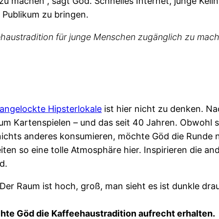
zu machen”, sagt Göd. Schnelles Internet, junge Kell
n Publikum zu bringen.
eehaustradition für junge Menschen zugänglich zu mac
 angelockte Hipsterlokale
ist hier nicht zu denken. Na
m Kartenspielen – und das seit 40 Jahren. Obwohl si
ichts anderes konsumieren, möchte Göd die Runde nic
iten so eine tolle Atmosphäre hier. Inspirieren die an
öd.
te Göd die Kaffeehaustradition aufrecht erhalten.