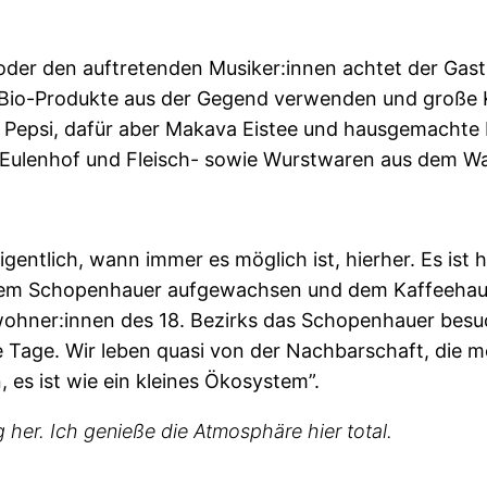
oder den auftretenden Musiker:innen achtet der Gast
, Bio-Produkte aus der Gegend verwenden und große K
h Pepsi, dafür aber Makava Eistee und hausgemachte 
n Eulenhof und Fleisch- sowie Wurstwaren aus dem Wal
ntlich, wann immer es möglich ist, hierher. Es ist hie
t dem Schopenhauer aufgewachsen und dem Kaffeehau
wohner:innen des 18. Bezirks das Schopenhauer besuc
ge Tage. Wir leben quasi von der Nachbarschaft, die
es ist wie ein kleines Ökosystem”.
her. Ich genieße die Atmosphäre hier total.